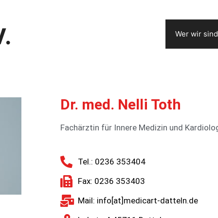
V.
Wer wir sind
Dr. med. Nelli Toth
Fachärztin für Innere Medizin und Kardiolo
Tel.: 0236 353404
Fax: 0236 353403
Mail: info[at]medicart-datteln.de